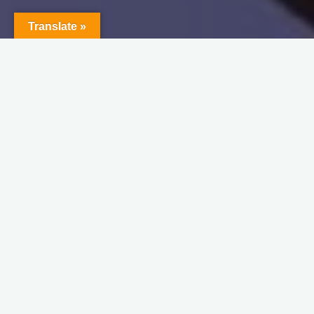
Translate »
仮免許
運転免許予備校西村堂
一発合格！仮免許
admin
2022年2月23日
１，１回で合格したい １回で合格するには、西村堂に …