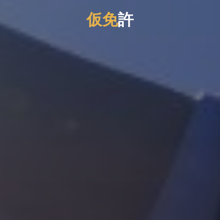
仮
免
許