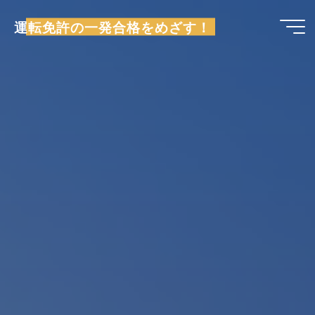
コ
運転免許の一発合格をめざす！
ン
テ
ン
ツ
へ
ス
キ
ッ
プ